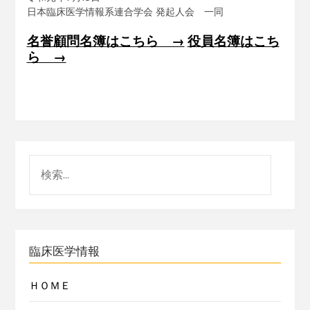
日本臨床医学情報系連合学会 発起人会 一同
名誉顧問名簿はこちら →
役員名簿はこち
ら →
Best price
over the counter ed pills
, but they
genuinely work!
臨床医学情報
ＨＯＭＥ