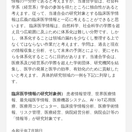
情報の一分野であると考えますが、当連合学会は、社会科
学系（経営系）学会の参加を得たところに独自性があると
考えます。従って、当連合会の研究対象とする臨床医学情
報は広義の臨床医学情報と一応に考えることができると思
います。 臨床医学情報は、自然科学、社会科学の学際を超
え且つ広範囲に及ぶために体系化は難しい分野です。しか
し、体系化することは領域の漏れを少なくし整理する上で
なくてはならない作業だと考えます。学問は、過去と現在
の情報収集と分析、そして未来の予測とにより、更にそれ
らを体系化するところに目的があります。当連合学会は、
医療系及び経営系の学際を超えた学術団体、研究機関を結
集し、医学の発展と医学の効率、有効化のために貢献した
いと考えます。 具体的研究領域の一例を下記に列挙しま
す。
臨床医学情報の研究対象例）
患者情報管理、世界医療情
報、最先端医学情報、医療機器システム、AI・IoT応用医
療、医療用コンピュター、臨床疫学情報分析、医療学術情
報、リスク管理、医療経営、病院経営分析、病院会計等の
「情報等」が研究対象です。
令和元年7月18日